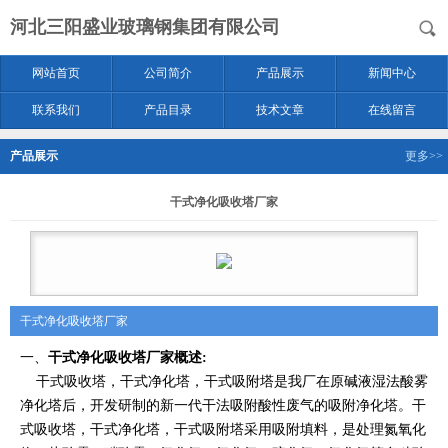
河北三阳盛业玻璃钢集团有限公司
网站首页
公司简介
产品展示
新闻中心
联系我们
产品目录
技术文章
在线留言
产品展示
更多>>
干式净化吸收塔厂家
干式净化吸收塔厂家
一、
干式净化吸收塔厂家
概述:
干式吸收塔，干式净化塔，干式吸附塔是我厂在原碱液湿法酸雾
净化塔后，开发研制的新一代干法吸附酸性废气的吸附净化塔。干
式吸收塔，干式净化塔，干式吸附塔采用吸附填料，是处理氮氧化