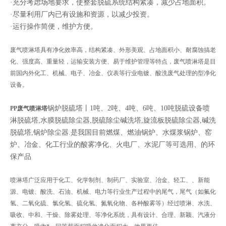
·充分考虑场地要求，使整套脱硫系统结构紧凑，减少占地面积。
·尽量利用厂内已有设施和资源，以减少投资。
·运行操作简便，维护方便。
废气喷淋塔具有净化效率高，结构紧凑、外形美观、占地面积小、耐腐蚀搞老
化、强度高、重量轻，运输安装方便、易于维护管理等特点，废气喷淋塔是目
前国内外化工、机械、电子、冶金、仪表等行业电镀、酸洗废气处理的型净化
设备。
锅炉脱硫塔丨1吨、2吨、4吨、6吨、10吨脱硫设备喷
PP废气喷淋塔
淋脱硫塔,水膜脱硫除尘器,脱硫除尘碱洗塔,旋流板脱硫除尘器,碱洗
脱硫塔,锅炉除尘器.是我国目前燃煤、燃油锅炉、水煤浆锅炉、窑
炉、冶金、化工行业的酸雾净化、火电厂、水泥厂等可选用、的环
保产品
喷淋塔广泛应用于化工、化学制剂、制药厂、实验室、冶金、轻工、、新能
源、电镀、酸洗、石油、机械、电力等行业生产过程中的尾气，尾气（如氟化
氢、二氧化硫、氯化氢、硫化氢、氮氧化物、各种酸雾等）经过喷淋、水洗、
吸收、中和、干燥、除雾处理、等净化系统，具有设计、合理、新颖、汽液分